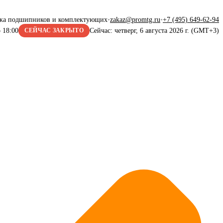
жа подшипников и комплектующих
•
zakaz@promtg.ru
•
+7 (495) 649-62-94
 18:00
Сейчас: четверг, 6 августа 2026 г. (GMT+3)
СЕЙЧАС ЗАКРЫТО