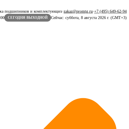
жа подшипников и комплектующих
•
zakaz@promtg.ru
•
+7 (495) 649-62-94
:00
Сейчас: суббота, 8 августа 2026 г. (GMT+3)
СЕГОДНЯ ВЫХОДНОЙ