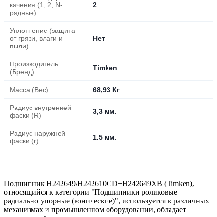
качения (1, 2, N-
2
рядные)
Уплотнение (защита
от грязи, влаги и
Нет
пыли)
Производитель
Timken
(Бренд)
Масса (Вес)
68,93 Кг
Радиус внутренней
3,3 мм.
фаски (R)
Радиус наружней
1,5 мм.
фаски (r)
Подшипник H242649/H242610CD+H242649XB (Timken),
относящийся к категории "Подшипники роликовые
радиально-упорные (конические)", используется в различных
механизмах и промышленном оборудовании, обладает