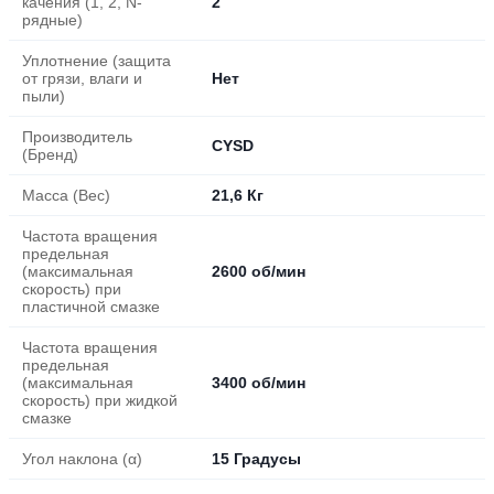
качения (1, 2, N-
2
рядные)
Уплотнение (защита
от грязи, влаги и
Нет
пыли)
Производитель
CYSD
(Бренд)
Масса (Вес)
21,6 Кг
Частота вращения
предельная
(максимальная
2600 об/мин
скорость) при
пластичной смазке
Частота вращения
предельная
(максимальная
3400 об/мин
скорость) при жидкой
смазке
Угол наклона (α)
15 Градусы