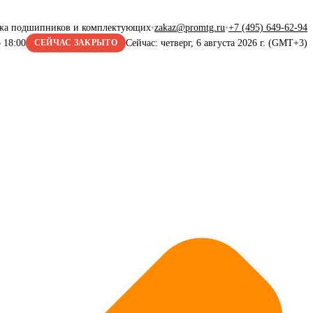
жа подшипников и комплектующих
•
zakaz@promtg.ru
•
+7 (495) 649-62-94
 18:00
Сейчас: четверг, 6 августа 2026 г. (GMT+3)
СЕЙЧАС ЗАКРЫТО