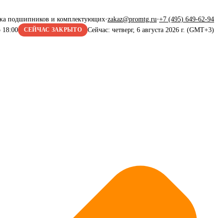
жа подшипников и комплектующих
•
zakaz@promtg.ru
•
+7 (495) 649-62-94
 18:00
Сейчас: четверг, 6 августа 2026 г. (GMT+3)
СЕЙЧАС ЗАКРЫТО