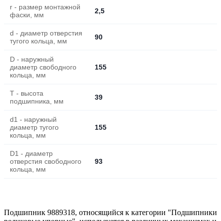
r - размер монтажной
2,5
фаски, мм
d - диаметр отверстия
90
тугого кольца, мм
D - наружный
диаметр свободного
155
кольца, мм
T - высота
39
подшипника, мм
d1 - наружный
диаметр тугого
155
кольца, мм
D1 - диаметр
отверстия свободного
93
кольца, мм
Подшипник 9889318, относящийся к категории "Подшипники