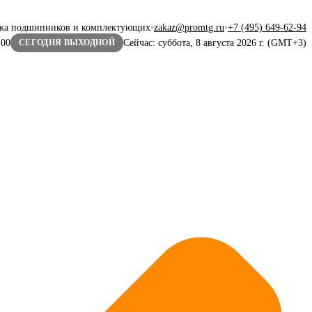
жа подшипников и комплектующих
•
zakaz@promtg.ru
•
+7 (495) 649-62-94
:00
Сейчас: суббота, 8 августа 2026 г. (GMT+3)
СЕГОДНЯ ВЫХОДНОЙ