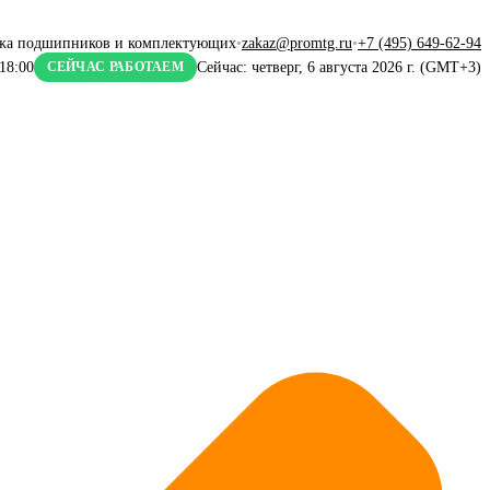
жа подшипников и комплектующих
•
zakaz@promtg.ru
•
+7 (495) 649-62-94
18:00
Сейчас: четверг, 6 августа 2026 г. (GMT+3)
СЕЙЧАС РАБОТАЕМ