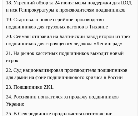
18. Утренний обзор за 24 июня: меры поддержки для ЦОД
и иск Генпрокуратуры к производителям подшипников
19. Стартовало новое серийное производство
подшипников для грузовых вагонов в Тихвине
20. Севмаш отправил на Балтийский завод второй из трех
подшипников для строящегося ледокола «Ленинград»
21. На рынок кассетных подшипников выходит новый
игрок
22. Суд национализировал производителя подшипников
для армии на фоне подшипникового кризиса в России
23. Подшипники ZKL
24. Россиянин поплатился за продажу подшипников
Украине
25. В Северодвинске продолжается изготовление
подшипников для атомного ледокола Сталинград
26. Арест заводов ЕПК: повод вспомнить о неочевидном
риске для железных дорог России