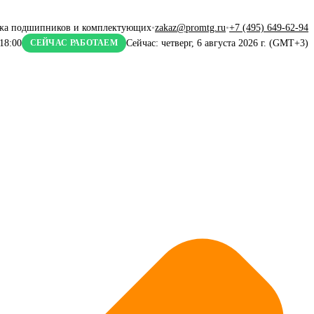
жа подшипников и комплектующих
•
zakaz@promtg.ru
•
+7 (495) 649-62-94
18:00
Сейчас: четверг, 6 августа 2026 г. (GMT+3)
СЕЙЧАС РАБОТАЕМ