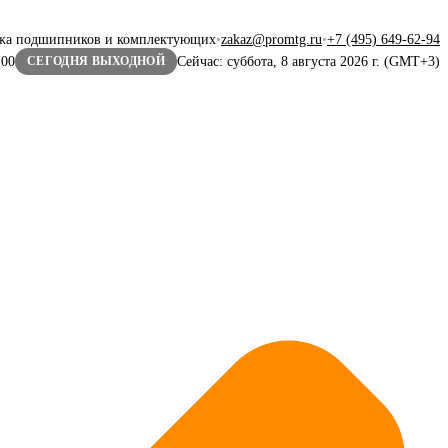
жа подшипников и комплектующих
•
zakaz@promtg.ru
•
+7 (495) 649-62-94
:00
Сейчас: суббота, 8 августа 2026 г. (GMT+3)
СЕГОДНЯ ВЫХОДНОЙ