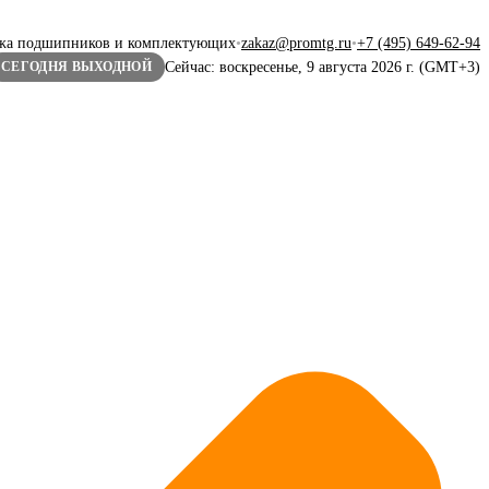
жа подшипников и комплектующих
•
zakaz@promtg.ru
•
+7 (495) 649-62-94
Сейчас: воскресенье, 9 августа 2026 г. (GMT+3)
СЕГОДНЯ ВЫХОДНОЙ