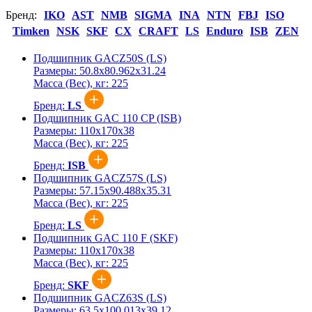
Бренд:
IKO
AST
NMB
SIGMA
INA
NTN
FBJ
ISO
Timken
NSK
SKF
CX
CRAFT
LS
Enduro
ISB
ZEN
Подшипник GACZ50S (LS)
Размеры:
50.8x80.962x31.24
Масса (Вес), кг:
225
Бренд:
LS
Подшипник GAC 110 CP (ISB)
Размеры:
110x170x38
Масса (Вес), кг:
225
Бренд:
ISB
Подшипник GACZ57S (LS)
Размеры:
57.15x90.488x35.31
Масса (Вес), кг:
225
Бренд:
LS
Подшипник GAC 110 F (SKF)
Размеры:
110x170x38
Масса (Вес), кг:
225
Бренд:
SKF
Подшипник GACZ63S (LS)
Размеры:
63.5x100.013x39.12