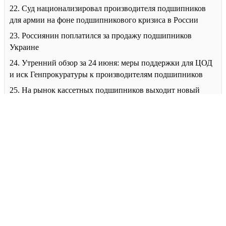
22. Суд национализировал производителя подшипников
для армии на фоне подшипникового кризиса в России
23. Россиянин поплатился за продажу подшипников
Украине
24. Утренний обзор за 24 июня: меры поддержки для ЦОД
и иск Генпрокуратуры к производителям подшипников
25. На рынок кассетных подшипников выходит новый
игрок
26. Подшипники ZKL
27. Севмаш приступил к изготовлению подшипников для
атомного ледокола «Сталинград»
28. В Северодвинске продолжается изготовление
подшипников для атомного ледокола Сталинград
29. В Курской области запущено производство
подшипников для автомобилей ГАЗ, КАМАЗ и УАЗ
30. В Самаре арестованы владельцы «СПЗ-4» по делу о